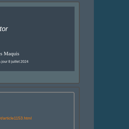
tor
es Maquis
 jour 8 juillet 2024
t/article1153.html