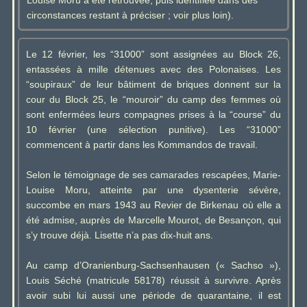
Louise Moru a été retrouvée, puis identifiée dans des
circonstances restant à préciser ; voir plus loin).
Le 12 février, les “31000” sont assignées au Block 26,
entassées à mille détenues avec des Polonaises. Les
“soupiraux” de leur bâtiment de briques donnent sur la
cour du Block 25, le “mouroir” du camp des femmes où
sont enfermées leurs compagnes prises à la “course” du
10 février (une sélection punitive). Les “31000”
commencent à partir dans les Kommandos de travail.
Selon le témoignage de ses camarades rescapées, Marie-
Louise Moru, atteinte par une dysenterie sévère,
succombe en mars 1943 au Revier de Birkenau où elle a
été admise, auprès de Marcelle Mourot, de Besançon, qui
s’y trouve déjà. Lisette n’a pas dix-huit ans.
Au camp d’Oranienburg-Sachsenhausen (« Sachso »),
Louis Séché (matricule 58178) réussit à survivre. Après
avoir subi lui aussi une période de quarantaine, il est