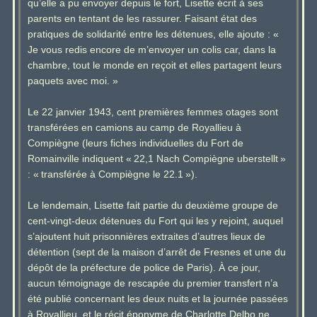
qu’elle a pu envoyer depuis le fort, Lisette écrit à ses
parents en tentant de les rassurer. Faisant état des
pratiques de solidarité entre les détenues, elle ajoute : «
Je vous redis encore de m’envoyer un colis car, dans la
chambre, tout le monde en reçoit et elles partagent leurs
paquets avec moi. »
Le 22 janvier 1943, cent premières femmes otages sont
transférées en camions au camp de Royallieu à
Compiègne (leurs fiches individuelles du Fort de
Romainville indiquent « 22,1 Nach Compiègne uberstellt »
: « transférée à Compiègne le 22.1 »).
Le lendemain, Lisette fait partie du deuxième groupe de
cent-vingt-deux détenues du Fort qui les y rejoint, auquel
s’ajoutent huit prisonnières extraites d’autres lieux de
détention (sept de la maison d’arrêt de Fresnes et une du
dépôt de la préfecture de police de Paris). À ce jour,
aucun témoignage de rescapée du premier transfert n’a
été publié concernant les deux nuits et la journée passées
à Royallieu, et le récit éponyme de Charlotte Delbo ne