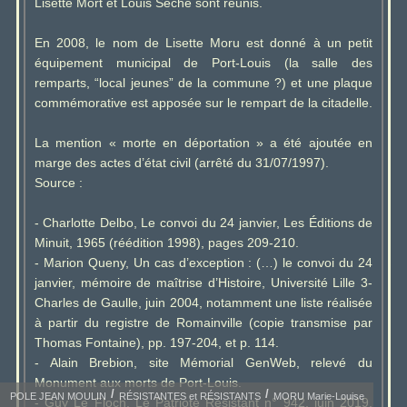
Lisette Mort et Louis Séché sont réunis.
En 2008, le nom de Lisette Moru est donné à un petit
équipement municipal de Port-Louis (la salle des
remparts, “local jeunes” de la commune ?) et une plaque
commémorative est apposée sur le rempart de la citadelle.
La mention « morte en déportation » a été ajoutée en
marge des actes d’état civil (arrêté du 31/07/1997).
Source :
- Charlotte Delbo, Le convoi du 24 janvier, Les Éditions de
Minuit, 1965 (réédition 1998), pages 209-210.
- Marion Queny, Un cas d’exception : (…) le convoi du 24
janvier, mémoire de maîtrise d’Histoire, Université Lille 3-
Charles de Gaulle, juin 2004, notamment une liste réalisée
à partir du registre de Romainville (copie transmise par
Thomas Fontaine), pp. 197-204, et p. 114.
- Alain Brebion, site Mémorial GenWeb, relevé du
Monument aux morts de Port-Louis.
POLE JEAN MOULIN
RÉSISTANTES et RÉSISTANTS
MORU Marie-Louise
- Guy Le Floch, Le Patriote Résistant n° 942, juin 2019,