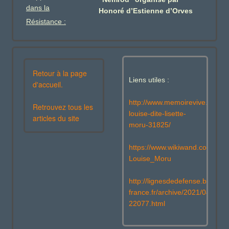
dans la
Honoré d’Estienne d’Orves
Résistance :
Retour à la page
Liens utiles :
d'accueil.
http://www.memoirevive.org/ma
Retrouvez tous les
louise-dite-lisette-
articles du site
moru-31825/
https://www.wikiwand.com/fr/Ma
Louise_Moru
http://lignesdedefense.blogs.o
france.fr/archive/2021/04/23/lis
22077.html