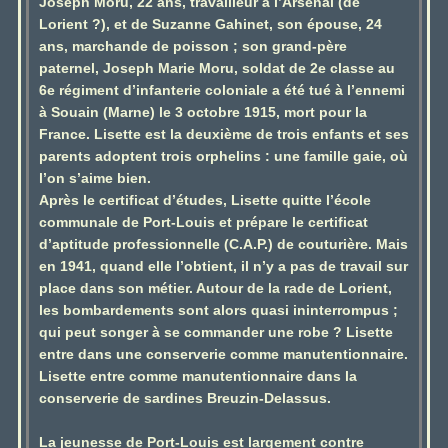
Joseph Moru, 22 ans, travailleur à l’Arsenal (de
Lorient ?), et de Suzanne Gahinet, son épouse, 24
ans, marchande de poisson ; son grand-père
paternel, Joseph Marie Moru, soldat de 2e classe au
6e régiment d’infanterie coloniale a été tué à l’ennemi
à Souain (Marne) le 3 octobre 1915, mort pour la
France. Lisette est la deuxième de trois enfants et ses
parents adoptent trois orphelins : une famille gaie, où
l’on s’aime bien.
Après le certificat d’études, Lisette quitte l’école
communale de Port-Louis et prépare le certificat
d’aptitude professionnelle (C.A.P.) de couturière. Mais
en 1941, quand elle l’obtient, il n’y a pas de travail sur
place dans son métier. Autour de la rade de Lorient,
les bombardements sont alors quasi ininterrompus ;
qui peut songer à se commander une robe ? Lisette
entre dans une conserverie comme manutentionnaire.
Lisette entre comme manutentionnaire dans la
conserverie de sardines Breuzin-Delassus.
La jeunesse de Port-Louis est largement contre