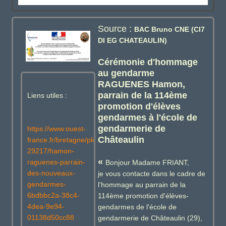
Source :
BAC Bruno CNE (CI7
DI EG CHATEAULIN)
Cérémonie d'hommage
au gendarme
RAGUENES Hamon,
parrain de la 114ème
Liens utiles :
promotion d'élèves
gendarmes à l'école de
gendarmerie de
https://www.ouest-
Châteaulin
france.fr/bretagne/plougonvelin-
29217/hamon-
«
raguenes-parrain-
Bonjour Madame FRIANT,
des-nouveaux-
je vous contacte dans le cadre de
gendarmes-
l'hommage au parrain de la
6bdbbc2a-38c4-
114ème promotion d'élèves-
4dea-9e94-
gendarmes de l'école de
01138d50cc88
gendarmerie de Châteaulin (29),