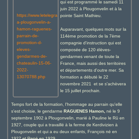
qui est programmé le samedi 11
juin 2022 à Plougonvelin et à la
https://www.letelegramme.fr/finistere/plougonvelin/hommage-
pointe Saint Mathieu.
a-plougonvelin-a-
hamon-raguenes-
Auparavant, quelques mots sur la
parrain-de-
114ème promotion de la 7ème
promotion-d-
compagnie d'instruction qui est
eleves-
composée de 120 élèves-
gendarmes-de-
gendarmes venant de toute la
chateaulin-15-06-
France, mais aussi des territoires
2022-
et départements d'outre mer. Sa
13070788.php
formation a débuté le 22
novembre 2021 et se s'achèvera
le 15 juillet prochain.
Temps fort de la formation, l'hommage au parrain qu'elle
s'est choisie, le gendarme
RAGUENES Hamon,
né le 9
septembre 1902 à Plougonvelin, marié à Pauline le Rû en
1927, couple qui a travaillé à la ferme de Kerdivizien à
Plougonvelin et qui a eu deux enfants, François né en
1927 et René en 1929.