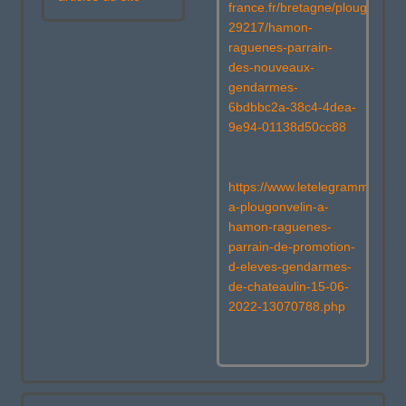
france.fr/bretagne/plougonveli
29217/hamon-
raguenes-parrain-
des-nouveaux-
gendarmes-
6bdbbc2a-38c4-4dea-
9e94-01138d50cc88
https://www.letelegramme.fr/f
a-plougonvelin-a-
hamon-raguenes-
parrain-de-promotion-
d-eleves-gendarmes-
de-chateaulin-15-06-
2022-13070788.php